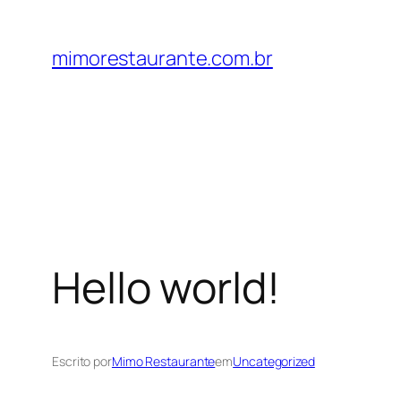
Pular
para
mimorestaurante.com.br
o
conteúdo
Hello world!
Escrito por
Mimo Restaurante
em
Uncategorized